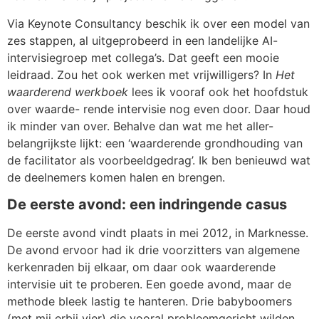
Via Keynote Consultancy beschik ik over een model van
zes stappen, al uitgeprobeerd in een landelijke AI-
intervisiegroep met collega’s. Dat geeft een mooie
leidraad. Zou het ook werken met vrijwilligers? In
Het
waarderend werkboek
lees ik vooraf ook het hoofdstuk
over waarde- rende intervisie nog even door. Daar houd
ik minder van over. Behalve dan wat me het aller-
belangrijkste lijkt: een ‘waarderende grondhouding van
de facilitator als voorbeeldgedrag’. Ik ben benieuwd wat
de deelnemers komen halen en brengen.
De eerste avond: een indringende casus
De eerste avond vindt plaats in mei 2012, in Marknesse.
De avond ervoor had ik drie voorzitters van algemene
kerkenraden bij elkaar, om daar ook waarderende
intervisie uit te proberen. Een goede avond, maar de
methode bleek lastig te hanteren. Drie babyboomers
(met mij erbij vier) die vooral probleemgericht wilden