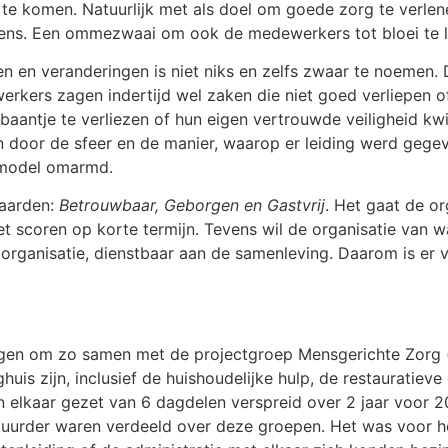
i te komen. Natuurlijk met als doel om goede zorg te verle
mens. Een ommezwaai om ook de medewerkers tot bloei te l
en en veranderingen is niet niks en zelfs zwaar te noemen.
werkers zagen indertijd wel zaken die niet goed verliepen 
 baantje te verliezen of hun eigen vertrouwde veiligheid k
door de sfeer en de manier, waarop er leiding werd gegeve
smodel omarmd.
waarden:
Betrouwbaar, Geborgen en Gastvrij
. Het gaat de o
het scoren op korte termijn. Tevens wil de organisatie van 
 organisatie, dienstbaar aan de samenleving. Daarom is er 
regen om zo samen met de projectgroep Mensgerichte Zorg (
huis zijn, inclusief de huishoudelijke hulp, de restauratieve 
n elkaar gezet van 6 dagdelen verspreid over 2 jaar voor
uurder waren verdeeld over deze groepen. Het was voor 