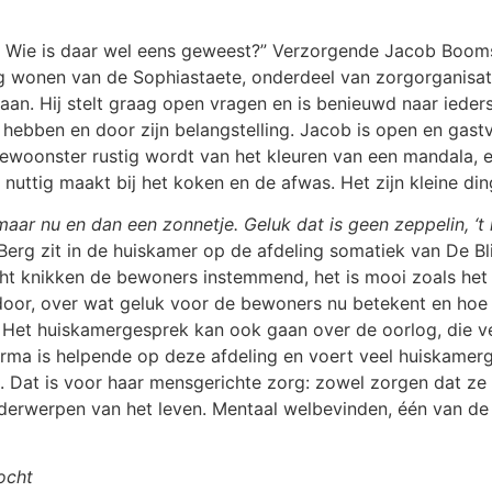
k. Wie is daar wel eens geweest?” Verzorgende Jacob Boo
ig wonen van de Sophiastaete, onderdeel van zorgorganisat
 aan. Hij stelt graag open vragen en is benieuwd naar ieder
ebben en door zijn belangstelling. Jacob is open en gastv
bewoonster rustig wordt van het kleuren van een mandala, e
nuttig maakt bij het koken en de afwas. Het zijn kleine din
ar nu en dan een zonnetje. Geluk dat is geen zeppelin, ‘t i
rg zit in de huiskamer op de afdeling somatiek van De Bl
cht knikken de bewoners instemmend, het is mooi zoals het 
 door, over wat geluk voor de bewoners nu betekent en hoe
ar. Het huiskamergesprek kan ook gaan over de oorlog, di
ma is helpende op deze afdeling en voert veel huiskamerg
 Dat is voor haar mensgerichte zorg: zowel zorgen dat ze 
derwerpen van het leven. Mentaal welbevinden, één van de 
ocht