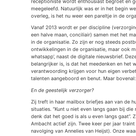
receptioniste wordt enthousiast begroet en 
meegeleefd. Natuurlijk was er in het begin we
overleg, is het nu weer een pareltje in de o
Vanaf 2013 wordt er per discipline (verzorging
een halve maan, conciliair) samen met het m
in de organisatie. Zo zijn er nog steeds post
ontwikkelingen in de organisatie, maar ook met
whatsapp’, naast de digitale nieuwsbrief. D
belangrijker is, is dat het meedenken en he
verantwoording krijgen voor hun eigen verbet
talenten aangeboord en benut. Maar bovenal:
En de geestelijk verzorger?
Zij treft in haar mailbox briefjes aan van de
situaties. “Kunt u niet even langs gaan bij di
denk dat het goed is als u even langs gaat”. 
Ambacht actief zijn. Twee keer per jaar tra
navolging van Annelies van Heijst). Onze wa