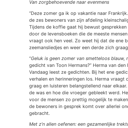
Van zorgbehoevende naar evenmens
“Deze zomer ga ik op vakantie naar Frankrij
de zes bewoners van zijn afdeling kleinschal
Tijdens de koffie gaat hij bewust gesprekken
door de levensboeken die de meeste mensen h
vraagt ook hen veel. Zo weet hij dat de ene 
zeemansliedjes en weer een derde zich graag 
“
Geluk is geen zomer van smetteloos blauw, ma
gedicht van Toon Hermans?” Herma van den Be
Vandaag leest ze gedichten. Bij het ene gedi
verhalen en herinneringen los. Herma vraagt
graag en luisteren belangstellend naar elka
de was en hoe die vroeger gebleekt werd. Her
voor de mensen zo prettig mogelijk te maken.
de bewoners in gesprek komt over allerlei on
gebracht.
Met z’n allen oefenen: een gezamenlijke trekt