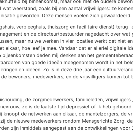
geknuffeld bij binnenkomst, maar ook met de oudere bewone
l wat weerstand, zoals bij een aantal vrijwilligers: ze kom
rganisatie geworden. Deze mensen voelen zich gewaardeerd.
shuis, verpleeghuis, thuiszorg en facilitaire dienst) terug-
anagement en de directeur/bestuurder nagedacht over wat
bussen, maar nu we werken in vier locaties werkt dat niet en
 elkaar, hoe leef je mee. Vandaar dat er allerlei digitale 
eze bijeenkomsten deden mij denken aan het gemeenteberaa
t waarderen van goede ideeën meegenomen wordt in het bel
eringen en ideeën. Zo is in deze drie jaar een cultuurver
 de bewoners, medewerkers, en de vrijwilligers komen tot 
 huishouding, de zorgmedewerkers, familieleden, vrijwilliger
e mevrouw, ze is de laatste tijd depressief of ik heb gehoor
Zij knoopt de netwerken aan elkaar, de mantelzorgers, de vri
int zij de nieuwe medewerkers rondom Mensgerichte Zorg, 
arden zijn inmiddels aangepast aan de ontwikkelingen voo