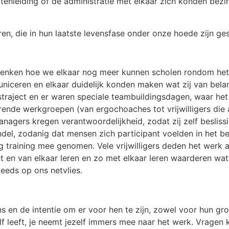
tenleiding of de administratie met elkaar zich konden bez
n, die in hun laatste levensfase onder onze hoede zijn ges
denken hoe we elkaar nog meer kunnen scholen rondom het
iceren en elkaar duidelijk konden maken wat zij van bela
aject en er waren speciale teambuildingsdagen, waar het 
ende werkgroepen (van ergochoaches tot vrijwilligers die a
nagers kregen verantwoordelijkheid, zodat zij zelf beslis
ndel, zodanig dat mensen zich participant voelden in het be
g training mee genomen. Vele vrijwilligers deden het werk 
 en van elkaar leren en zo met elkaar leren waarderen wa
teeds op ons netvlies.
en de intentie om er voor hen te zijn, zowel voor hun grot
f leeft, je neemt jezelf immers mee naar het werk. Vragen 