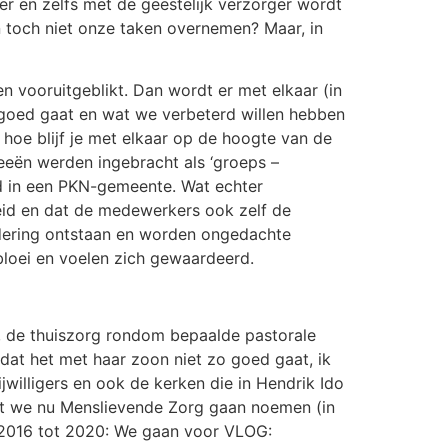
r en zelfs met de geestelijk verzorger wordt
en toch niet onze taken overnemen? Maar, in
 en vooruitgeblikt. Dan wordt er met elkaar (in
 goed gaat en wat we verbeterd willen hebben
 hoe blijf je met elkaar op de hoogte van de
ideeën werden ingebracht als ‘groeps –
d in een PKN-gemeente. Wat echter
eid en dat de medewerkers ook zelf de
andering ontstaan en worden ongedachte
bloei en voelen zich gewaardeerd.
s , de thuiszorg rondom bepaalde pastorale
d dat het met haar zoon niet zo goed gaat, ik
jwilligers en ook de kerken die in Hendrik Ido
dat we nu Menslievende Zorg gaan noemen (in
r 2016 tot 2020: We gaan voor VLOG: