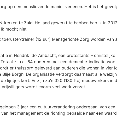
rg op een menslievende manier verlenen. Het is het gevolg 
KN-kerken te Zuid–Holland gewerkt te hebben heb ik in 201
Ik mocht niet
ook toeruster/trainer (12 uur) Mensgerichte Zorg worden va
atie in Hendrik Ido Ambacht, een protestants – christelijke
a. Totaal zijn er 64 ouderen met een dementie-indicatie w
rdt er thuiszorg geleverd aan ouderen die wonen in vier l
 Blije Borgh. De organisatie verzorgt daarnaast alle welzij
 lijntjes kort. Er zijn zo’n 320 (180 fte) medewerkers in di
0 vrijwilligers wordt enorm veel werk verzet.
fgelopen 3 jaar een cultuurverandering ondergaan: van een 
 van het management de richting bepaalde naar een waarder