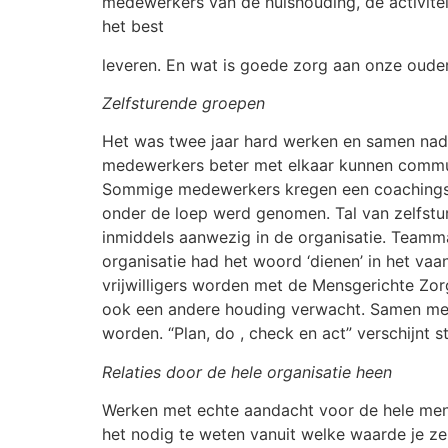
medewerkers van de huishouding, de activitei
het best
leveren. En wat is goede zorg aan onze oudere
Zelfsturende groepen
Het was twee jaar hard werken en samen na
medewerkers beter met elkaar kunnen commun
Sommige medewerkers kregen een coachingstr
onder de loep werd genomen. Tal van zelfstur
inmiddels aanwezig in de organisatie. Teamma
organisatie had het woord ‘dienen’ in het vaa
vrijwilligers worden met de Mensgerichte Zor
ook een andere houding verwacht. Samen met
worden. “Plan, do , check en act” verschijnt s
Relaties door de hele organisatie heen
Werken met echte aandacht voor de hele mens 
het nodig te weten vanuit welke waarde je zel