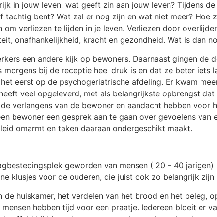
rijk in jouw leven, wat geeft zin aan jouw leven? Tijdens d
zelf tachtig bent? Wat zal er nog zijn en wat niet meer? Hoe
om verliezen te lijden in je leven. Verliezen door overlijd
eit, onafhankelijkheid, kracht en gezondheid. Wat is dan nog
erkers een andere kijk op bewoners. Daarnaast gingen de de
 morgens bij de receptie heel druk is en dat ze beter iets
et eerst op de psychogeriatrische afdeling. Er kwam meer 
heeft veel opgeleverd, met als belangrijkste opbrengst da
de verlangens van de bewoner en aandacht hebben voor h
 een bewoner een gesprek aan te gaan over gevoelens van 
beleid omarmt en taken daaraan ondergeschikt maakt.
dagbestedingsplek geworden van mensen ( 20 – 40 jarigen) 
ine klusjes voor de ouderen, die juist ook zo belangrijk zi
 en de huiskamer, het verdelen van het brood en het beleg,
 mensen hebben tijd voor een praatje. Iedereen bloeit er 